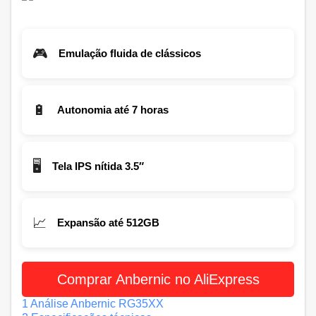
🎮
Emulação fluida de clássicos
🔋
Autonomia até 7 horas
🖥️
Tela IPS nítida 3.5″
📈
Expansão até 512GB
Comprar Anbernic no AliExpress
1
Análise Anbernic RG35XX