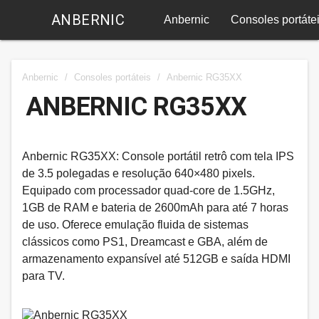
ANBERNIC
Anbernic
Consoles portáte
Anbernic
/
Consoles portáteis
/
Anbernic RG35XX
ANBERNIC RG35XX
Anbernic RG35XX: Console portátil retrô com tela IPS
de 3.5 polegadas e resolução 640×480 pixels.
Equipado com processador quad-core de 1.5GHz,
1GB de RAM e bateria de 2600mAh para até 7 horas
de uso. Oferece emulação fluida de sistemas
clássicos como PS1, Dreamcast e GBA, além de
armazenamento expansível até 512GB e saída HDMI
para TV.