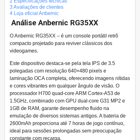
2
Especificações técnicas
3
Avaliações de clientes
4
Loja oficial Anbernic
Análise Anbernic RG35XX
O Anbernic RG35XX – é um console portátil retrô
compacto projetado para reviver clássicos dos
videogames.
Este dispositivo destaca-se pela tela IPS de 3.5
polegadas com resolução 640×480 pixels e
laminação OCA completa, oferecendo imagens nítidas
e cores vibrantes em qualquer ângulo de visão. O
processador H700 quad-core ARM Cortex-A53 de
1.5GHz, combinado com GPU dual-core G31 MP2 e
1GB de RAM, garante desempenho fluido na
emulação de diversos sistemas antigos. A bateria de
2600mAh proporciona até 7 horas de jogo contínuo,
ideal para sessões prolongadas sem preocupação
constante com recarga.