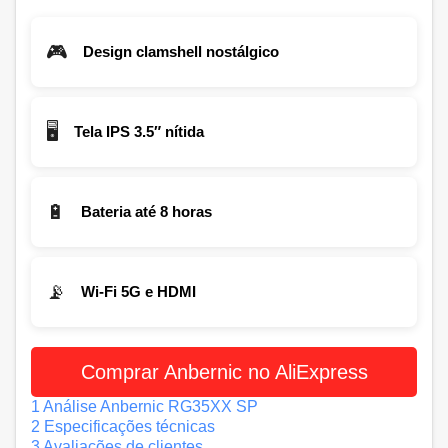
🎮
Design clamshell nostálgico
🖥️
Tela IPS 3.5″ nítida
🔋
Bateria até 8 horas
📡
Wi-Fi 5G e HDMI
Comprar Anbernic no AliExpress
1
Análise Anbernic RG35XX SP
2
Especificações técnicas
3
Avaliações de clientes