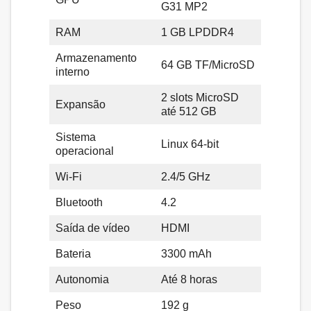
G31 MP2
RAM
1 GB LPDDR4
Armazenamento
64 GB TF/MicroSD
interno
2 slots MicroSD
Expansão
até 512 GB
Sistema
Linux 64-bit
operacional
Wi-Fi
2.4/5 GHz
Bluetooth
4.2
Saída de vídeo
HDMI
Bateria
3300 mAh
Autonomia
Até 8 horas
Peso
192 g