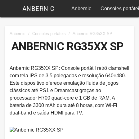
ANBERNIC
Anbernic
Consoles portáte
Anbernic
/
Consoles portáteis
/
Anbernic RG35XX SP
ANBERNIC RG35XX SP
Anbernic RG35XX SP: Console portátil retrô clamshell
com tela IPS de 3.5 polegadas e resolução 640×480.
Este dispositivo oferece emulação fluida de jogos
clássicos até PS1 e Dreamcast graças ao
processador H700 quad-core e 1 GB de RAM. A
bateria de 3300 mAh dura até 8 horas, com Wi-Fi
dual-band e saída HDMI para TV.