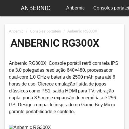
ANBERNIC
Anbernic
Consoles portáte
Anbernic
/
Consoles portáteis
/
Anbernic RG300X
ANBERNIC RG300X
Anbernic RG300X: Console portátil retrô com tela IPS
de 3.0 polegadas resolução 640×480, processador
dual-core 1.0 GHz e bateria de 2500 mAh para até 6
horas de uso. Oferece emulação fluida de jogos
clássicos como PS1, saída HDMI para TV, vibração
dupla, porta 3.5 mm e expansão de memória até 256
GB. Design compacto inspirado no Game Boy Micro
garante portabilidade e conforto.