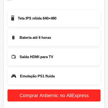
🖥️
Tela IPS nítida 640×480
🔋
Bateria até 6 horas
📺
Saída HDMI para TV
🎮
Emulação PS1 fluida
Comprar Anbernic no AliExpress