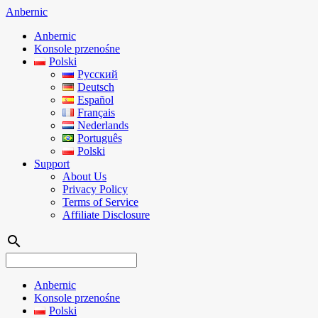
Anbernic
Anbernic
Konsole przenośne
Polski
Русский
Deutsch
Español
Français
Nederlands
Português
Polski
Support
About Us
Privacy Policy
Terms of Service
Affiliate Disclosure
search
Anbernic
Konsole przenośne
Polski