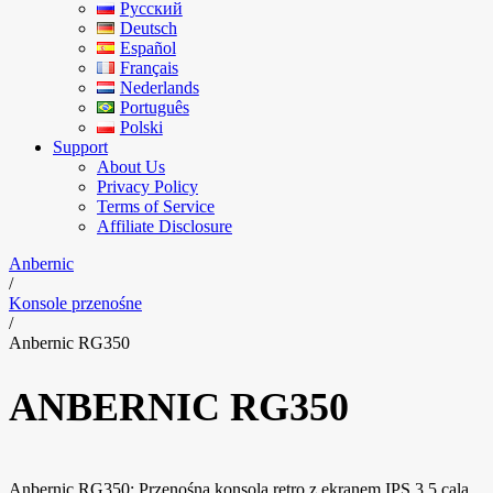
Русский
Deutsch
Español
Français
Nederlands
Português
Polski
Support
About Us
Privacy Policy
Terms of Service
Affiliate Disclosure
Anbernic
/
Konsole przenośne
/
Anbernic RG350
ANBERNIC RG350
Anbernic RG350: Przenośna konsola retro z ekranem IPS 3.5 cala