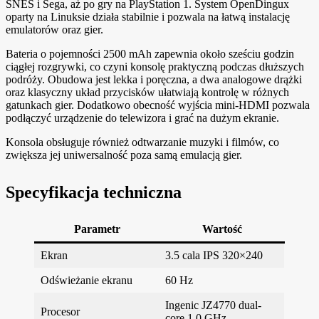
SNES i Sega, aż po gry na PlayStation 1. System OpenDingux
oparty na Linuksie działa stabilnie i pozwala na łatwą instalację
emulatorów oraz gier.
Bateria o pojemności 2500 mAh zapewnia około sześciu godzin
ciągłej rozgrywki, co czyni konsolę praktyczną podczas dłuższych
podróży. Obudowa jest lekka i poręczna, a dwa analogowe drążki
oraz klasyczny układ przycisków ułatwiają kontrolę w różnych
gatunkach gier. Dodatkowo obecność wyjścia mini-HDMI pozwala
podłączyć urządzenie do telewizora i grać na dużym ekranie.
Konsola obsługuje również odtwarzanie muzyki i filmów, co
zwiększa jej uniwersalność poza samą emulacją gier.
Specyfikacja techniczna
Parametr
Wartość
Ekran
3.5 cala IPS 320×240
Odświeżanie ekranu
60 Hz
Ingenic JZ4770 dual-
Procesor
core 1.0 GHz