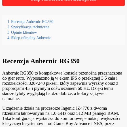
1
Recenzja Anbernic RG350
2
Specyfikacja techniczna
3
Opinie klientów
4
Sklep oficjalny Anbernic
Recenzja Anbernic RG350
Anbernic RG350 to kompaktowa konsola przenośna przeznaczona
do gier retro. Wyposażono ją w ekran IPS o przekątnej 3.5 cala i
rozdzielczości 320×240 pikseli, który zapewnia wyraźny obraz z
proporcjami 4:3 i płynnym odświeżaniem 60 Hz. Dzięki temu
starsze tytuły wyglądają bardzo dobrze, a kolory są żywe i
naturalne.
Urządzenie działa na procesorze Ingenic JZ4770 z dwoma
rdzeniami taktowanymi na 1.0 GHz oraz 512 MB pamięci RAM.
Taka konfiguracja wystarcza do komfortowej emulacji większości
klasycznych systemów – od Game Boy Advance i NES, przez