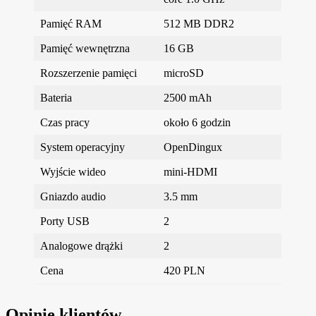
Pamięć RAM
512 MB DDR2
Pamięć wewnętrzna
16 GB
Rozszerzenie pamięci
microSD
Bateria
2500 mAh
Czas pracy
około 6 godzin
System operacyjny
OpenDingux
Wyjście wideo
mini-HDMI
Gniazdo audio
3.5 mm
Porty USB
2
Analogowe drążki
2
Cena
420 PLN
Opinie klientów