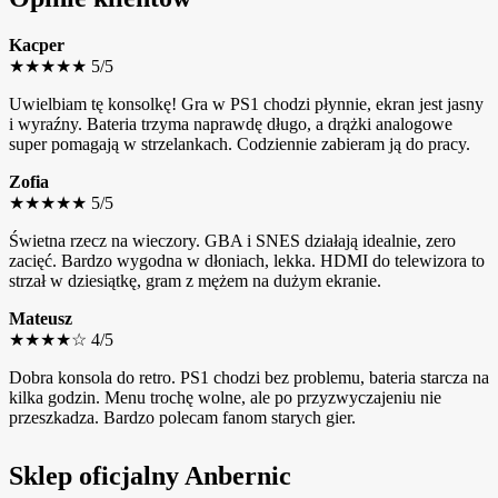
Kacper
★★★★★
5/5
Uwielbiam tę konsolkę! Gra w PS1 chodzi płynnie, ekran jest jasny
i wyraźny. Bateria trzyma naprawdę długo, a drążki analogowe
super pomagają w strzelankach. Codziennie zabieram ją do pracy.
Zofia
★★★★★
5/5
Świetna rzecz na wieczory. GBA i SNES działają idealnie, zero
zacięć. Bardzo wygodna w dłoniach, lekka. HDMI do telewizora to
strzał w dziesiątkę, gram z mężem na dużym ekranie.
Mateusz
★★★★☆
4/5
Dobra konsola do retro. PS1 chodzi bez problemu, bateria starcza na
kilka godzin. Menu trochę wolne, ale po przyzwyczajeniu nie
przeszkadza. Bardzo polecam fanom starych gier.
Sklep oficjalny Anbernic