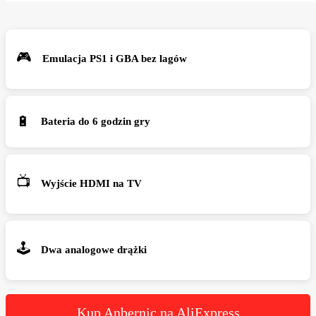
🎮
Emulacja PS1 i GBA bez lagów
🔋
Bateria do 6 godzin gry
📺
Wyjście HDMI na TV
🕹️
Dwa analogowe drążki
Kup Anbernic na AliExpress