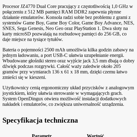
Procesor JZ4770 Dual Core pracujący z częstotliwością 1,0 GHz w
połączeniu z 512 MB pamięci RAM DDR2 zapewnia płynne
działanie emulatorów. Konsola radzi sobie bez problemu z grami z
systemów Game Boy, Game Boy Color, Game Boy Advance, NES,
SNES, Sega Genesis, Neo Geo oraz PlayStation 1. Dwa sloty na
karty microSD pozwalają na rozbudowę pamięci do 256 GB, co
daje miejsce na tysiące tytułów.
Bateria o pojemności 2500 mAh umożliwia kilka godzin zabawy na
jednym ładowaniu, a port USB-C ułatwia uzupełnianie energii.
Wbudowane głośniki stereo oraz wyjście jack 3,5 mm dbają o dobry
dźwięk podczas rozgrywki. Całość waży zaledwie około 205
gramów przy wymiarach 136 x 61 x 18 mm, dzięki czemu łatwo
zmieści się w kieszeni.
Użytkownicy cenią ergonomiczny układ przycisków z analogowym
joystickiem, który ułatwia sterowanie w wymagających grach.
System OpenDingux otwiera możliwość instalacji dodatkowych
nakładek i emulatorów, co zwiększa uniwersalność urządzenia.
Specyfikacja techniczna
Parametr
Wartość