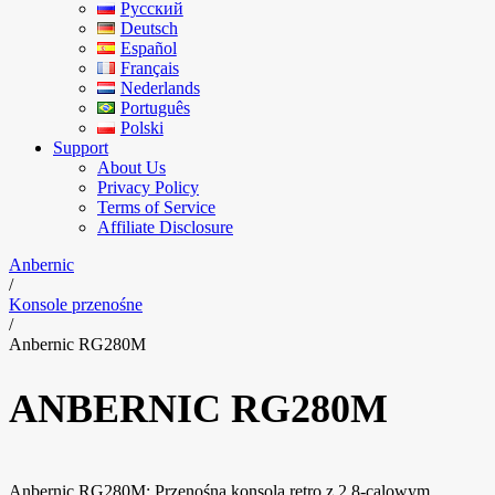
Русский
Deutsch
Español
Français
Nederlands
Português
Polski
Support
About Us
Privacy Policy
Terms of Service
Affiliate Disclosure
Anbernic
/
Konsole przenośne
/
Anbernic RG280M
ANBERNIC RG280M
Anbernic RG280M: Przenośna konsola retro z 2,8-calowym