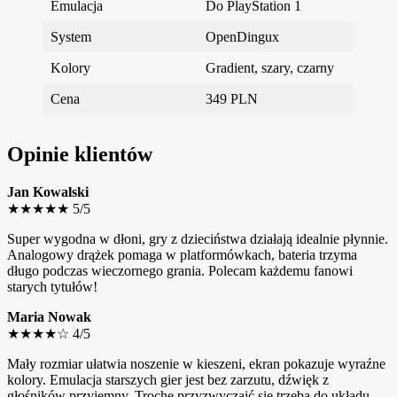
Emulacja
Do PlayStation 1
System
OpenDingux
Kolory
Gradient, szary, czarny
Cena
349 PLN
Opinie klientów
Jan Kowalski
★★★★★
5/5
Super wygodna w dłoni, gry z dzieciństwa działają idealnie płynnie.
Analogowy drążek pomaga w platformówkach, bateria trzyma
długo podczas wieczornego grania. Polecam każdemu fanowi
starych tytułów!
Maria Nowak
★★★★☆
4/5
Mały rozmiar ułatwia noszenie w kieszeni, ekran pokazuje wyraźne
kolory. Emulacja starszych gier jest bez zarzutu, dźwięk z
głośników przyjemny. Trochę przyzwyczaić się trzeba do układu