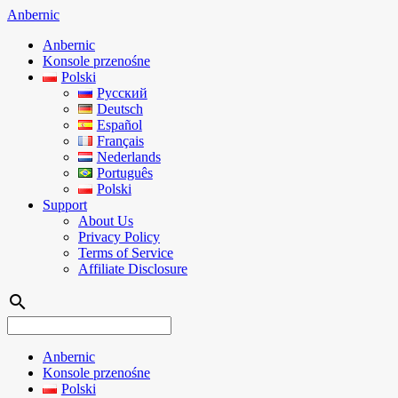
Anbernic
Anbernic
Konsole przenośne
Polski
Русский
Deutsch
Español
Français
Nederlands
Português
Polski
Support
About Us
Privacy Policy
Terms of Service
Affiliate Disclosure
search
Anbernic
Konsole przenośne
Polski