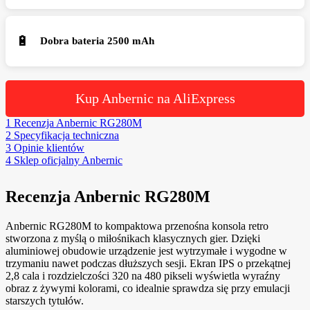
🔋
Dobra bateria 2500 mAh
Kup Anbernic na AliExpress
1
Recenzja Anbernic RG280M
2
Specyfikacja techniczna
3
Opinie klientów
4
Sklep oficjalny Anbernic
Recenzja Anbernic RG280M
Anbernic RG280M to kompaktowa przenośna konsola retro
stworzona z myślą o miłośnikach klasycznych gier. Dzięki
aluminiowej obudowie urządzenie jest wytrzymałe i wygodne w
trzymaniu nawet podczas dłuższych sesji. Ekran IPS o przekątnej
2,8 cala i rozdzielczości 320 na 480 pikseli wyświetla wyraźny
obraz z żywymi kolorami, co idealnie sprawdza się przy emulacji
starszych tytułów.