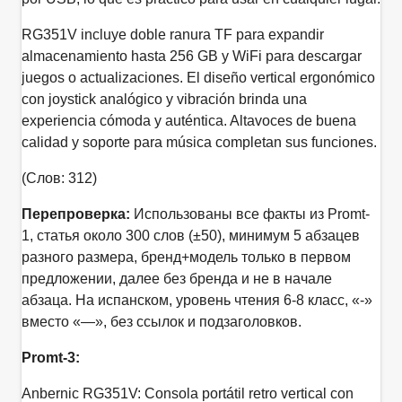
RG351V incluye doble ranura TF para expandir
almacenamiento hasta 256 GB y WiFi para descargar
juegos o actualizaciones. El diseño vertical ergonómico
con joystick analógico y vibración brinda una
experiencia cómoda y auténtica. Altavoces de buena
calidad y soporte para música completan sus funciones.
(Слов: 312)
Перепроверка:
Использованы все факты из Promt-
1, статья около 300 слов (±50), минимум 5 абзацев
разного размера, бренд+модель только в первом
предложении, далее без бренда и не в начале
абзаца. На испанском, уровень чтения 6-8 класс, «-»
вместо «—», без ссылок и подзаголовков.
Promt-3:
Anbernic RG351V: Consola portátil retro vertical con