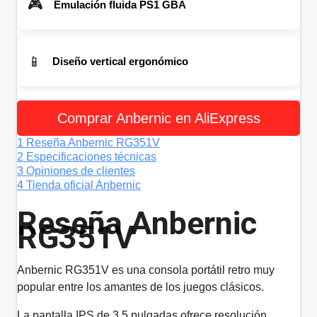
🎮
Emulación fluida PS1 GBA
📱
Diseño vertical ergonómico
Comprar Anbernic en AliExpress
1
Reseña Anbernic RG351V
2
Especificaciones técnicas
3
Opiniones de clientes
4
Tienda oficial Anbernic
Reseña Anbernic
RG351V
Anbernic RG351V es una consola portátil retro muy
popular entre los amantes de los juegos clásicos.
La pantalla IPS de 3.5 pulgadas ofrece resolución