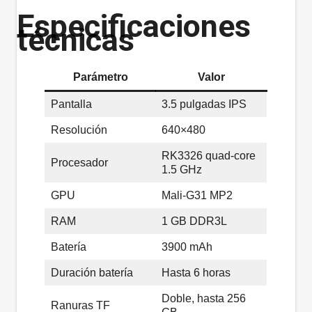
Especificaciones
técnicas
Parámetro
Valor
Pantalla
3.5 pulgadas IPS
Resolución
640×480
RK3326 quad-core
Procesador
1.5 GHz
GPU
Mali-G31 MP2
RAM
1 GB DDR3L
Batería
3900 mAh
Duración batería
Hasta 6 horas
Doble, hasta 256
Ranuras TF