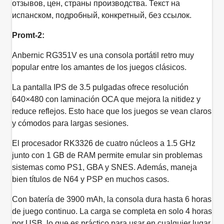
отзывов, цен, страны производства. Текст на
испанском, подробный, конкретный, без ссылок.
Promt-2:
Anbernic RG351V es una consola portátil retro muy
popular entre los amantes de los juegos clásicos.
La pantalla IPS de 3.5 pulgadas ofrece resolución
640×480 con laminación OCA que mejora la nitidez y
reduce reflejos. Esto hace que los juegos se vean claros
y cómodos para largas sesiones.
El procesador RK3326 de cuatro núcleos a 1.5 GHz
junto con 1 GB de RAM permite emular sin problemas
sistemas como PS1, GBA y SNES. Además, maneja
bien títulos de N64 y PSP en muchos casos.
Con batería de 3900 mAh, la consola dura hasta 6 horas
de juego continuo. La carga se completa en solo 4 horas
por USB, lo que es práctico para usar en cualquier lugar.