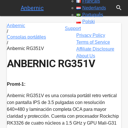
Français
search
Anbernic
Nederlands
Português
Polski
Anbernic
Support
/
Privacy Policy
Consolas portátiles
Terms of Service
/
Anbernic RG351V
Affiliate Disclosure
About Us
ANBERNIC RG351V
Promt-1:
Anbernic RG351V es una consola portátil retro vertical
con pantalla IPS de 3.5 pulgadas con resolución
640×480 y laminación completa OCA para mayor
claridad y protección. Cuenta con procesador Rockchip
RK3326 de cuatro núcleos a 1.5 GHz y GPU Mali-G31