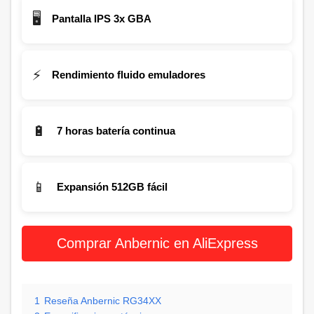
🖥️
Pantalla IPS 3x GBA
⚡
Rendimiento fluido emuladores
🔋
7 horas batería continua
📱
Expansión 512GB fácil
Comprar Anbernic en AliExpress
1
Reseña Anbernic RG34XX