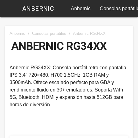
ANBERNIC
Anbernic
Consolas portátil
Anbernic
/
Consolas portátiles
/
Anbernic RG34XX
ANBERNIC RG34XX
Anbernic RG34XX: Consola portátil retro con pantalla
IPS 3.4″ 720×480, H700 1.5GHz, 1GB RAM y
3500mAh. Ofrece escalado perfecto para GBA y
rendimiento fluido en 30+ emuladores. Soporta WiFi
5G, Bluetooth, HDMI y expansión hasta 512GB para
horas de diversión.