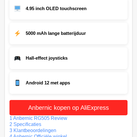
4.95 inch OLED touchscreen
5000 mAh lange batterijduur
Hall-effect joysticks
Android 12 met apps
Anbernic kopen op AliExpress
1
Anbernic RG505 Review
2
Specificaties
3
Klantbeoordelingen
4
Anbernic Officiële winkel