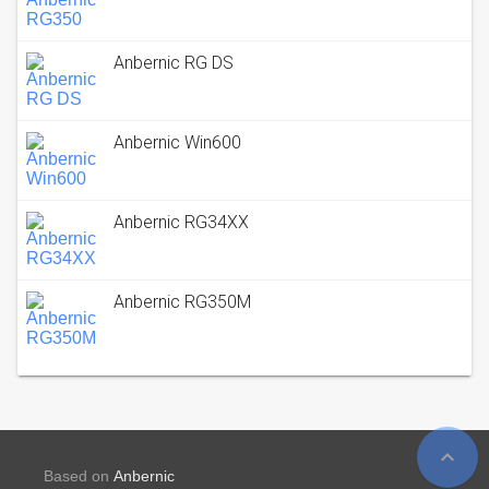
Anbernic RG DS
Anbernic Win600
Anbernic RG34XX
Anbernic RG350M
expand_less
Based on
Anbernic