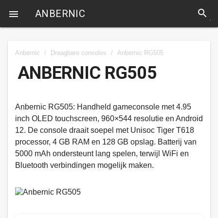
search
ANBERNIC

Anbernic
/
Draagbare consoles
/
Anbernic RG505
ANBERNIC RG505
Anbernic RG505: Handheld gameconsole met 4.95
inch OLED touchscreen, 960×544 resolutie en Android
12. De console draait soepel met Unisoc Tiger T618
processor, 4 GB RAM en 128 GB opslag. Batterij van
5000 mAh ondersteunt lang spelen, terwijl WiFi en
Bluetooth verbindingen mogelijk maken.