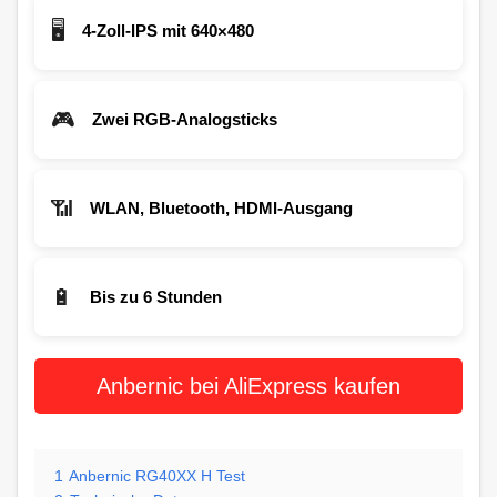
🖥️
4-Zoll-IPS mit 640×480
🎮
Zwei RGB-Analogsticks
📶
WLAN, Bluetooth, HDMI-Ausgang
🔋
Bis zu 6 Stunden
Anbernic bei AliExpress kaufen
1
Anbernic RG40XX H Test