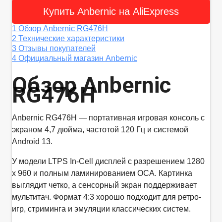
Купить Anbernic на AliExpress
1
Обзор Anbernic RG476H
2
Технические характеристики
3
Отзывы покупателей
4
Официальный магазин Anbernic
Обзор Anbernic
RG476H
Anbernic RG476H — портативная игровая консоль с
экраном 4,7 дюйма, частотой 120 Гц и системой
Android 13.
У модели LTPS In-Cell дисплей с разрешением 1280
x 960 и полным ламинированием OCA. Картинка
выглядит четко, а сенсорный экран поддерживает
мультитач. Формат 4:3 хорошо подходит для ретро-
игр, стриминга и эмуляции классических систем.