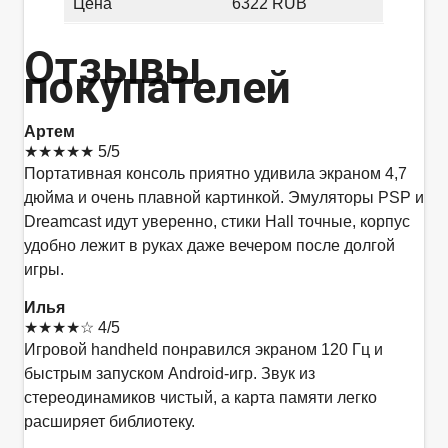
Цена
6322 RUB
Отзывы
покупателей
Артем
★★★★★
5/5
Портативная консоль приятно удивила экраном 4,7
дюйма и очень плавной картинкой. Эмуляторы PSP и
Dreamcast идут уверенно, стики Hall точные, корпус
удобно лежит в руках даже вечером после долгой
игры.
Илья
★★★★☆
4/5
Игровой handheld понравился экраном 120 Гц и
быстрым запуском Android-игр. Звук из
стереодинамиков чистый, а карта памяти легко
расширяет библиотеку.