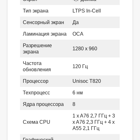
Тип экрана
LTPS In-Cell
Сенсорный экран
Да
Ламинация экрана
OCA
Разрешение
1280 x 960
экрана
Частота
120 Гц
обновления
Процессор
Unisoc T820
Техпроцесс
6 нм
Ядра процессора
8
1 x A76 2,7 ГГц + 3
Схема CPU
x A76 2,3 ГГц + 4 x
A55 2,1 ГГц
Графический