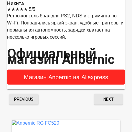
Никита
★★★★★
5/5
Ретро-консоль брал для PS2, NDS и стриминга по
Wi‑Fi. Понравились яркий экран, удобные триггеры и
нормальная автономность, зарядки хватает на
несколько игровых сессий.
Официальный
магазин Anbernic
Магазин Anbernic на Aliexpress
PREVIOUS
NEXT