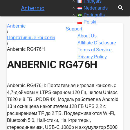
Français
search
Anbernic
Nederlands
Português
Polski
Anbernic
Support
/
About Us
Портативные консоли
Affiliate Disclosure
/
Anbernic RG476H
Terms of Service
Privacy Policy
ANBERNIC RG476H
Anbernic RG476H: Портативная игровая консоль с
4,7-дюймовым LTPS-экраном 120 Гц, чипом Unisoc
T820 и 8 ГБ LPDDR4X. Модель работает на Android
13 и оснащена накопителем 128 ГБ UFS 2.2 с
расширением TF до 2 ТБ. Поддерживаются Wi‑Fi,
Bluetooth 5.0, Hall-стики, Hall-триггеры,
стереодинамики, USB-C 1080p и аккумулятор 5000